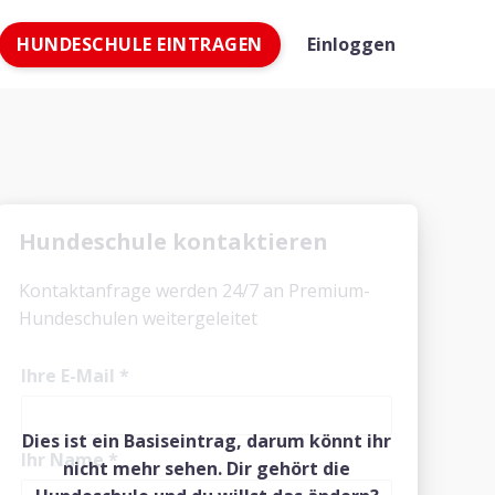
HUNDESCHULE EINTRAGEN
Einloggen
Hundeschule kontaktieren
Kontaktanfrage werden 24/7 an Premium-
Hundeschulen weitergeleitet
Ihre E-Mail
*
Dies ist ein Basiseintrag, darum könnt ihr
Ihr Name
*
nicht mehr sehen. Dir gehört die