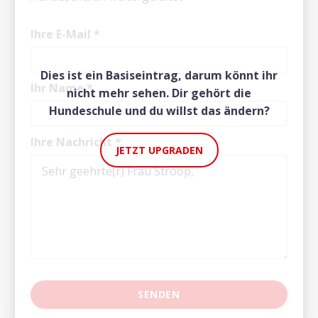
Ihre E-Mail
*
Dies ist ein Basiseintrag, darum könnt ihr
Ihr Name
*
nicht mehr sehen. Dir gehört die
Hundeschule und du willst das ändern?
Ihre Nachricht
*
JETZT UPGRADEN