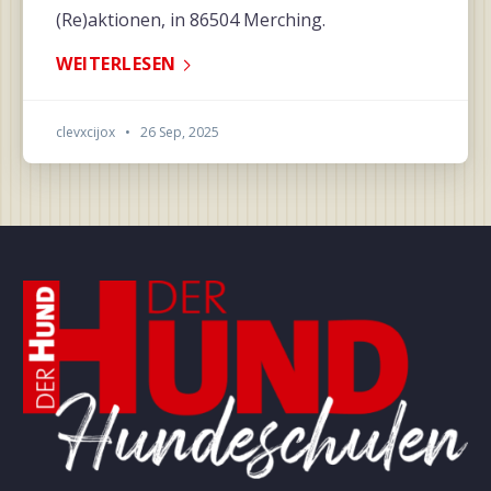
(Re)aktionen, in 86504 Merching.
WEITERLESEN
clevxcijox
•
26 Sep, 2025