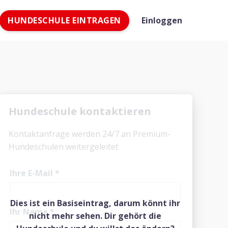
HUNDESCHULE EINTRAGEN
Einloggen
Hundeschule kontaktieren
Kontaktanfrage werden 24/7 an Premium-
Hundeschulen weitergeleitet
Ihre E-Mail
*
Dies ist ein Basiseintrag, darum könnt ihr
Ihr Name
*
nicht mehr sehen. Dir gehört die