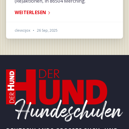
(Re)aktionen, in 86504 Merching.
WEITERLESEN
clevxcijox
•
26 Sep, 2025