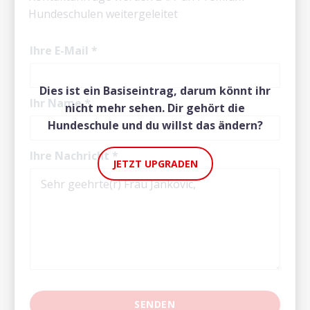
Hundeschulen weitergeleitet
Ihre E-Mail
*
Dies ist ein Basiseintrag, darum könnt ihr
Ihr Name
*
nicht mehr sehen. Dir gehört die
Hundeschule und du willst das ändern?
Ihre Nachricht
*
JETZT UPGRADEN