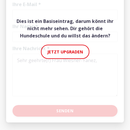
Ihre E-Mail
*
Dies ist ein Basiseintrag, darum könnt ihr
Ihr Name
*
nicht mehr sehen. Dir gehört die
Hundeschule und du willst das ändern?
Ihre Nachricht
*
JETZT UPGRADEN