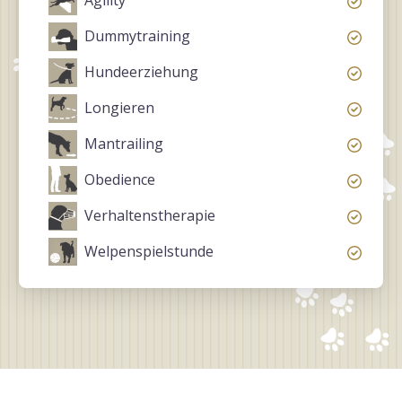
Agility
Dummytraining
Hundeerziehung
Longieren
Mantrailing
Obedience
Verhaltenstherapie
Welpenspielstunde