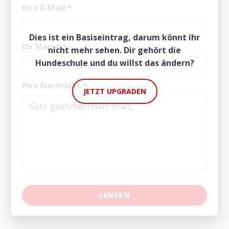
Ihre E-Mail
*
Dies ist ein Basiseintrag, darum könnt ihr
Ihr Name
*
nicht mehr sehen. Dir gehört die
Hundeschule und du willst das ändern?
Ihre Nachricht
*
JETZT UPGRADEN