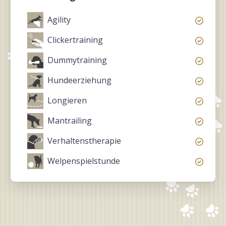
Agility
Clickertraining
Dummytraining
Hundeerziehung
Longieren
Mantrailing
Verhaltenstherapie
Welpenspielstunde