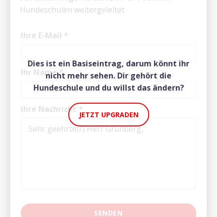
Hundeschulen weitergeleitet
Ihre E-Mail
*
Dies ist ein Basiseintrag, darum könnt ihr
Ihr Name
*
nicht mehr sehen. Dir gehört die
Hundeschule und du willst das ändern?
Ihre Nachricht
*
JETZT UPGRADEN