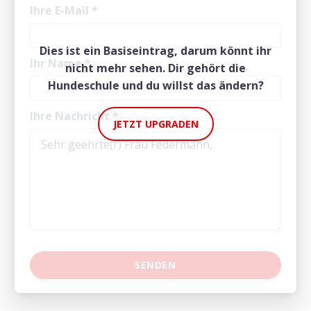
Ihre E-Mail
*
Dies ist ein Basiseintrag, darum könnt ihr
Ihr Name
*
nicht mehr sehen. Dir gehört die
Hundeschule und du willst das ändern?
Ihre Nachricht
*
JETZT UPGRADEN