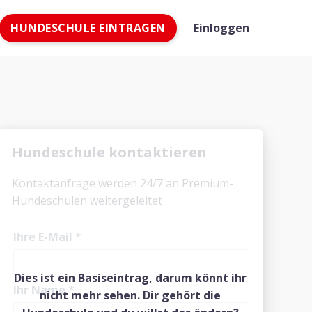
HUNDESCHULE EINTRAGEN
Einloggen
Hundeschule kontaktieren
Kontaktanfrage werden 24/7 an Premium-
Hundeschulen weitergeleitet
Ihre E-Mail
*
Dies ist ein Basiseintrag, darum könnt ihr
Ihr Name
*
nicht mehr sehen. Dir gehört die