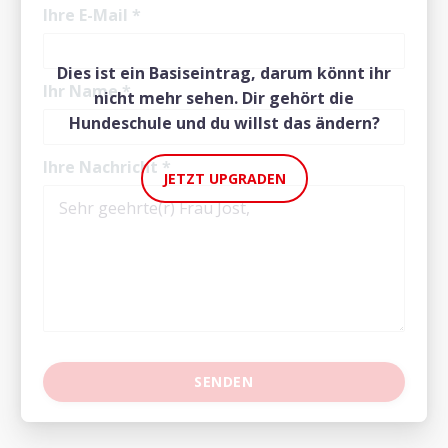
Ihre E-Mail
*
Dies ist ein Basiseintrag, darum könnt ihr
Ihr Name
*
nicht mehr sehen. Dir gehört die
Hundeschule und du willst das ändern?
Ihre Nachricht
*
JETZT UPGRADEN