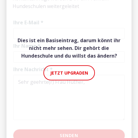
Hundeschulen weitergeleitet
Ihre E-Mail
*
Dies ist ein Basiseintrag, darum könnt ihr
Ihr Name
*
nicht mehr sehen. Dir gehört die
Hundeschule und du willst das ändern?
Ihre Nachricht
*
JETZT UPGRADEN