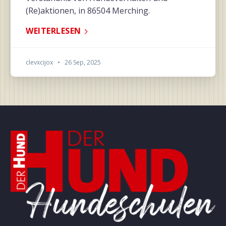
(Re)aktionen, in 86504 Merching.
WEITERLESEN
clevxcijox
•
26 Sep, 2025