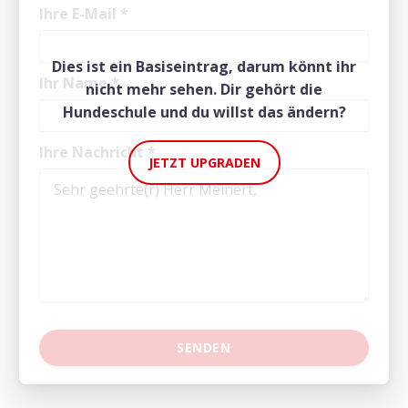
Ihre E-Mail
*
Dies ist ein Basiseintrag, darum könnt ihr
Ihr Name
*
nicht mehr sehen. Dir gehört die
Hundeschule und du willst das ändern?
Ihre Nachricht
*
JETZT UPGRADEN