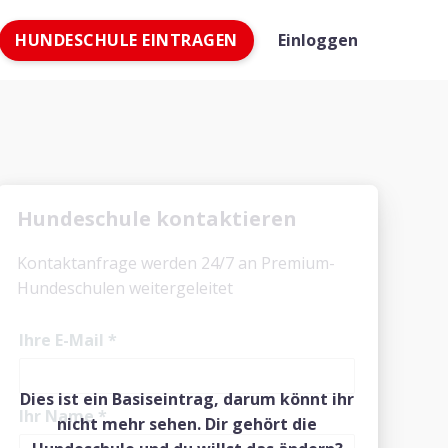
HUNDESCHULE EINTRAGEN
Einloggen
Hundeschule kontaktieren
Kontaktanfrage werden 24/7 an Premium-
Hundeschulen weitergeleitet
Ihre E-Mail
*
Dies ist ein Basiseintrag, darum könnt ihr
Ihr Name
*
nicht mehr sehen. Dir gehört die