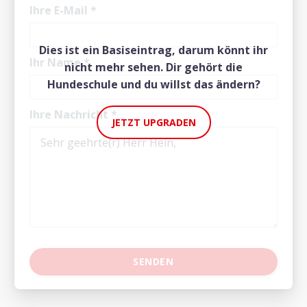
Ihre E-Mail
*
Dies ist ein Basiseintrag, darum könnt ihr
Ihr Name
*
nicht mehr sehen. Dir gehört die
Hundeschule und du willst das ändern?
Ihre Nachricht
*
JETZT UPGRADEN