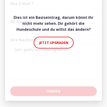
Ihre E-Mail
*
Dies ist ein Basiseintrag, darum könnt ihr
Ihr Name
*
nicht mehr sehen. Dir gehört die
Hundeschule und du willst das ändern?
Ihre Nachricht
*
JETZT UPGRADEN