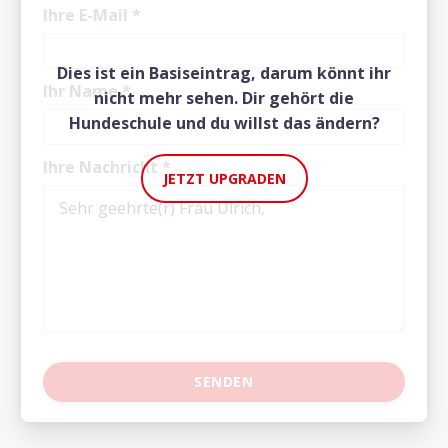
Ihre E-Mail
*
Dies ist ein Basiseintrag, darum könnt ihr
Ihr Name
*
nicht mehr sehen. Dir gehört die
Hundeschule und du willst das ändern?
Ihre Nachricht
*
JETZT UPGRADEN