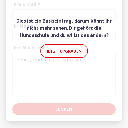
Ihre E-Mail
*
Dies ist ein Basiseintrag, darum könnt ihr
Ihr Name
*
nicht mehr sehen. Dir gehört die
Hundeschule und du willst das ändern?
Ihre Nachricht
*
JETZT UPGRADEN