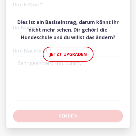
Ihre E-Mail
*
Dies ist ein Basiseintrag, darum könnt ihr
Ihr Name
*
nicht mehr sehen. Dir gehört die
Hundeschule und du willst das ändern?
Ihre Nachricht
*
JETZT UPGRADEN