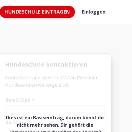
HUNDESCHULE EINTRAGEN
Einloggen
Hundeschule kontaktieren
Kontaktanfrage werden 24/7 an Premium-
Hundeschulen weitergeleitet
Ihre E-Mail
*
Dies ist ein Basiseintrag, darum könnt ihr
Ihr Name
*
nicht mehr sehen. Dir gehört die