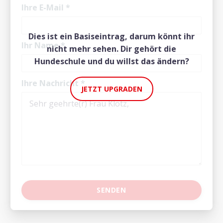
Ihre E-Mail
*
Dies ist ein Basiseintrag, darum könnt ihr
Ihr Name
*
nicht mehr sehen. Dir gehört die
Hundeschule und du willst das ändern?
Ihre Nachricht
*
JETZT UPGRADEN