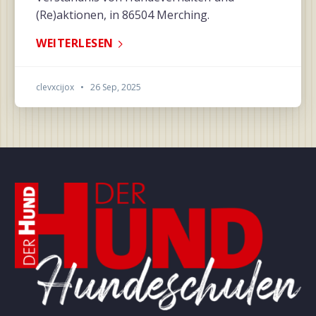
(Re)aktionen, in 86504 Merching.
WEITERLESEN
clevxcijox
•
26 Sep, 2025