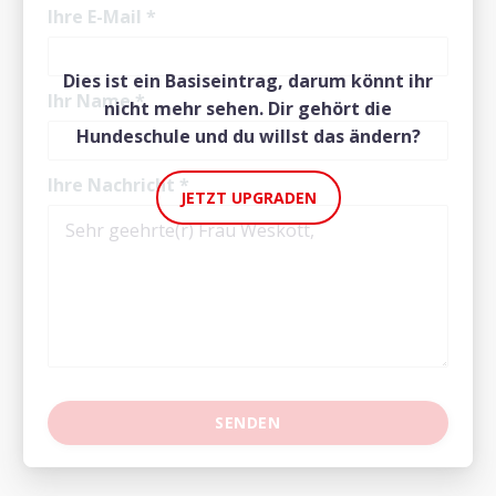
Ihre E-Mail
*
Dies ist ein Basiseintrag, darum könnt ihr
Ihr Name
*
nicht mehr sehen. Dir gehört die
Hundeschule und du willst das ändern?
Ihre Nachricht
*
JETZT UPGRADEN