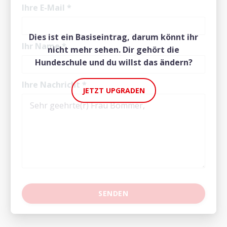
Ihre E-Mail
*
Dies ist ein Basiseintrag, darum könnt ihr
Ihr Name
*
nicht mehr sehen. Dir gehört die
Hundeschule und du willst das ändern?
Ihre Nachricht
*
JETZT UPGRADEN