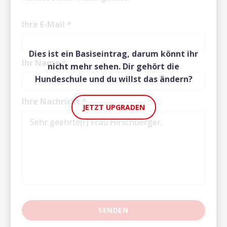
Ihre E-Mail
*
Dies ist ein Basiseintrag, darum könnt ihr
Ihr Name
*
nicht mehr sehen. Dir gehört die
Hundeschule und du willst das ändern?
Ihre Nachricht
*
JETZT UPGRADEN