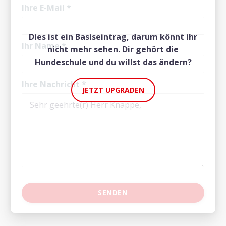
Ihre E-Mail
*
Dies ist ein Basiseintrag, darum könnt ihr
Ihr Name
*
nicht mehr sehen. Dir gehört die
Hundeschule und du willst das ändern?
Ihre Nachricht
*
JETZT UPGRADEN