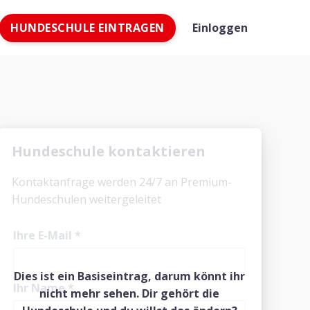
HUNDESCHULE EINTRAGEN
Einloggen
Hundeschule kontaktieren
Kontaktanfrage werden 24/7 an Premium-
Hundeschulen weitergeleitet
Ihre E-Mail
*
Dies ist ein Basiseintrag, darum könnt ihr
Ihr Name
*
nicht mehr sehen. Dir gehört die