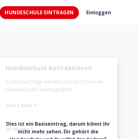
HUNDESCHULE EINTRAGEN
Einloggen
Hundeschule kontaktieren
Kontaktanfrage werden 24/7 an Premium-
Hundeschulen weitergeleitet
Ihre E-Mail
*
Dies ist ein Basiseintrag, darum könnt ihr
Ihr Name
*
nicht mehr sehen. Dir gehört die