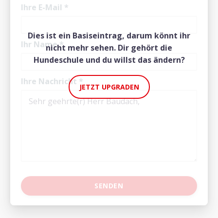
Ihre E-Mail
*
Dies ist ein Basiseintrag, darum könnt ihr
Ihr Name
*
nicht mehr sehen. Dir gehört die
Hundeschule und du willst das ändern?
Ihre Nachricht
*
JETZT UPGRADEN