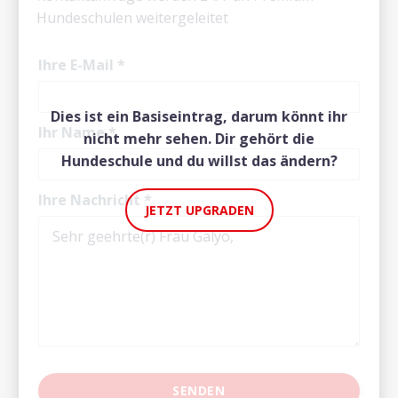
Hundeschulen weitergeleitet
Ihre E-Mail
*
Dies ist ein Basiseintrag, darum könnt ihr
Ihr Name
*
nicht mehr sehen. Dir gehört die
Hundeschule und du willst das ändern?
Ihre Nachricht
*
JETZT UPGRADEN