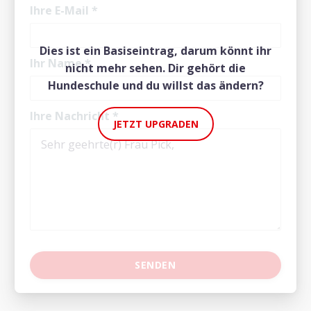
Ihre E-Mail
*
Dies ist ein Basiseintrag, darum könnt ihr
Ihr Name
*
nicht mehr sehen. Dir gehört die
Hundeschule und du willst das ändern?
Ihre Nachricht
*
JETZT UPGRADEN