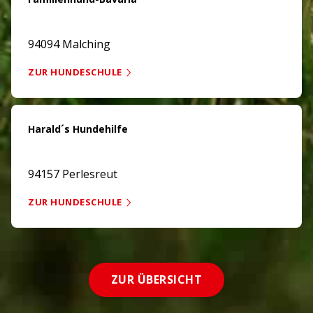
94094 Malching
ZUR HUNDESCHULE
Harald´s Hundehilfe
94157 Perlesreut
ZUR HUNDESCHULE
ZUR ÜBERSICHT