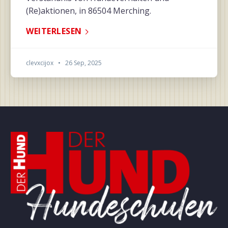
(Re)aktionen, in 86504 Merching.
WEITERLESEN
clevxcijox
•
26 Sep, 2025