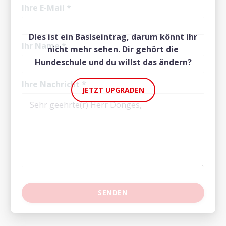
Ihre E-Mail
*
Dies ist ein Basiseintrag, darum könnt ihr
Ihr Name
*
nicht mehr sehen. Dir gehört die
Hundeschule und du willst das ändern?
Ihre Nachricht
*
JETZT UPGRADEN