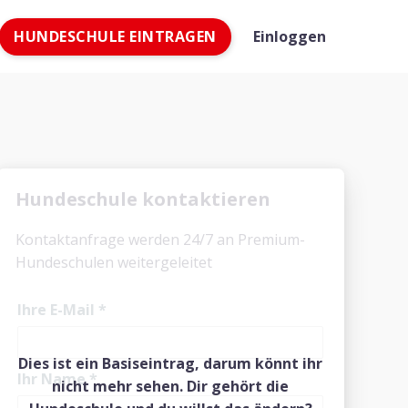
HUNDESCHULE EINTRAGEN
Einloggen
Hundeschule kontaktieren
Kontaktanfrage werden 24/7 an Premium-
Hundeschulen weitergeleitet
Ihre E-Mail
*
Dies ist ein Basiseintrag, darum könnt ihr
Ihr Name
*
nicht mehr sehen. Dir gehört die