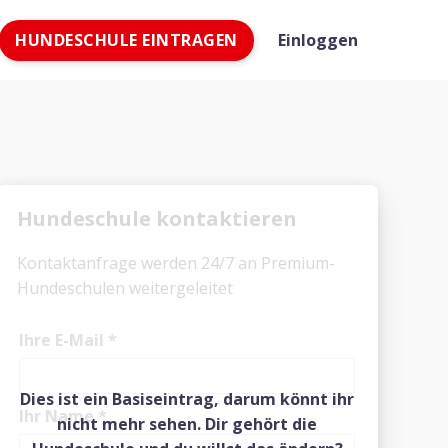
HUNDESCHULE EINTRAGEN
Einloggen
Hundeschule kontaktieren
Kontaktanfrage werden 24/7 an Premium-
Hundeschulen weitergeleitet
Ihre E-Mail
*
Dies ist ein Basiseintrag, darum könnt ihr
Ihr Name
*
nicht mehr sehen. Dir gehört die