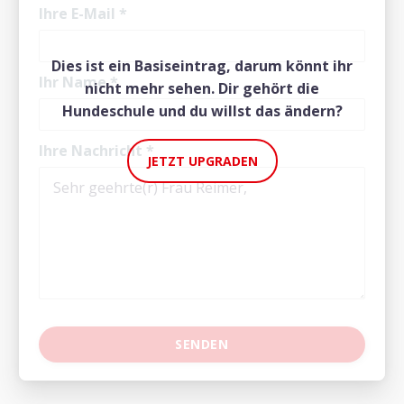
Ihre E-Mail
*
Dies ist ein Basiseintrag, darum könnt ihr
Ihr Name
*
nicht mehr sehen. Dir gehört die
Hundeschule und du willst das ändern?
Ihre Nachricht
*
JETZT UPGRADEN