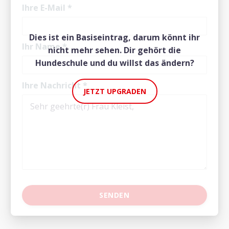
Ihre E-Mail
*
Dies ist ein Basiseintrag, darum könnt ihr
Ihr Name
*
nicht mehr sehen. Dir gehört die
Hundeschule und du willst das ändern?
Ihre Nachricht
*
JETZT UPGRADEN