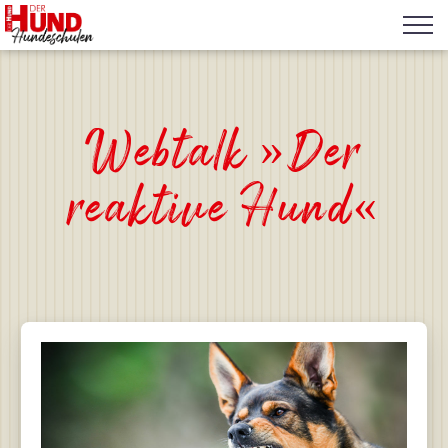
Webtalk »Der
reaktive Hund«