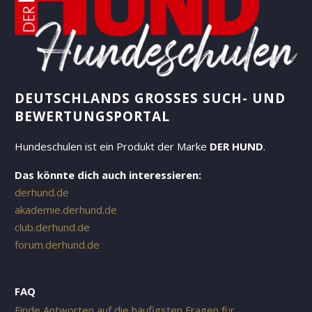
eine lebenslange
Freude miteinander
habt!
DEUTSCHLANDS GROSSES SUCH- UND B
EWERTUNGSPORTAL
Hundeschulen ist ein Produkt der Marke
DER HUND
.
Das könnte dich auch interessieren:
derhund.de
akademie.derhund.de
club.derhund.de
forum.derhund.de
FAQ
Finde Antworten auf die häufigsten Fragen für