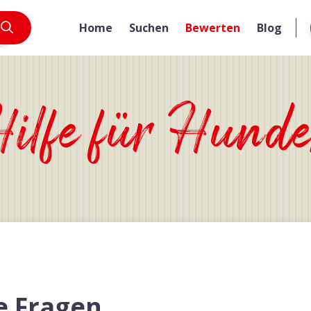
Home
Suchen
Bewerten
Blog
lfe für Hunde
te Fragen …