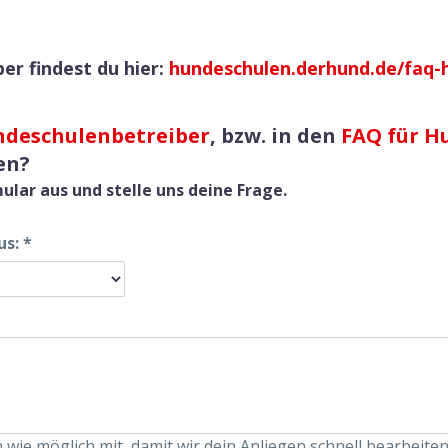
er findest du hier:
hundeschulen.derhund.de/faq-
ndeschulenbetreiber
, bzw. in den
FAQ für H
en?
ular aus und stelle uns deine Frage.
us:
*
n wie möglich mit, damit wir dein Anliegen schnell bearbeite