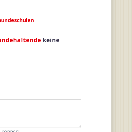
hundeschulen
undehaltende
keine
n können!